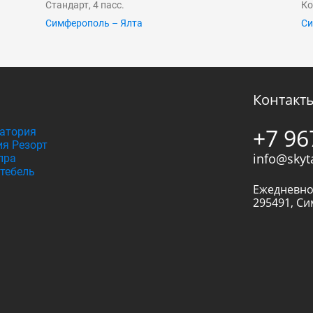
Стандарт, 4 пасс.
Ко
Симферополь – Ялта
Си
Контакт
+7 96
атория
я Резорт
info@skyt
пра
тебель
Ежедневно
295491
,
Си