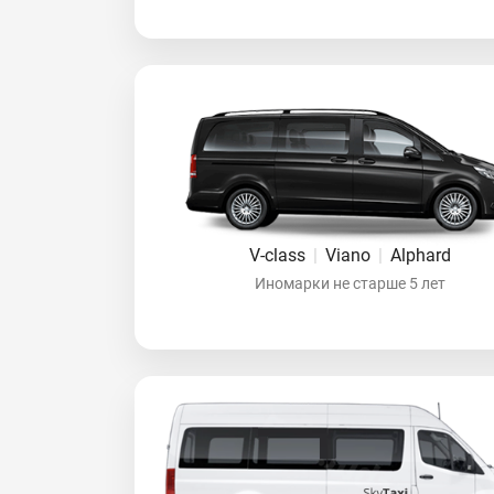
V-class
|
Viano
|
Alphard
Иномарки не старше 5 лет