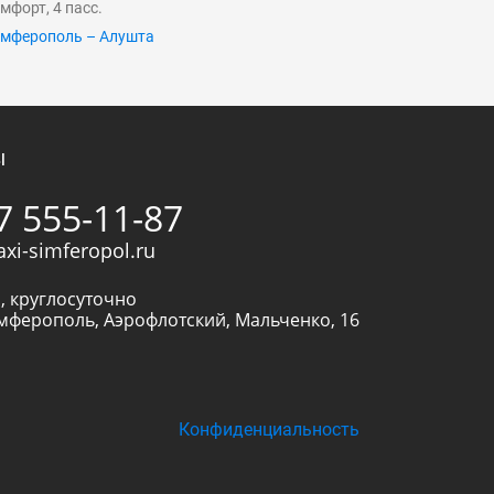
мфорт, 4 пасс.
мферополь – Алушта
ы
7 555-11-87
axi-simferopol.ru
, круглосуточно
мферополь
,
Аэрофлотский, Мальченко, 16
Конфиденциальность