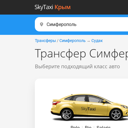
Трансферы
/
Симферополь
→
Судак
Трансфер Симфер
Выберите подходящий класс авто
Polo
|
Rio
|
Solaris