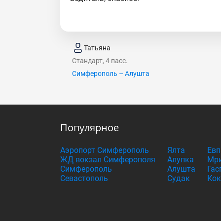
Татьяна
Стандарт, 4 пасс.
Симферополь – Алушта
Популярное
Аэропорт Симферополь
Ялта
Евп
ЖД вокзал Симферополя
Алупка
Мри
Симферополь
Алушта
Гас
Севастополь
Судак
Кок