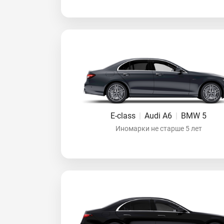
E-class
|
Audi A6
|
BMW 5
Иномарки не старше 5 лет