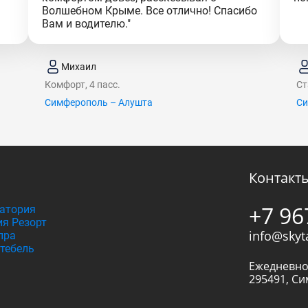
Волшебном Крыме. Все отлично! Спасибо
Вам и водителю."
Михаил
Комфорт, 4 пасс.
Ст
Симферополь – Алушта
Си
Контакт
+7 96
атория
я Резорт
info@skyt
пра
тебель
Ежедневно
295491
,
Си