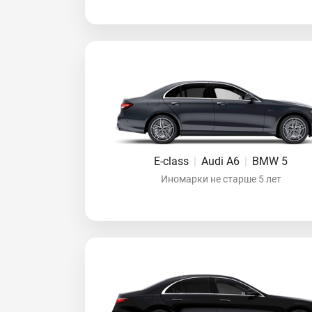
E-class
|
Audi A6
|
BMW 5
Иномарки не старше 5 лет