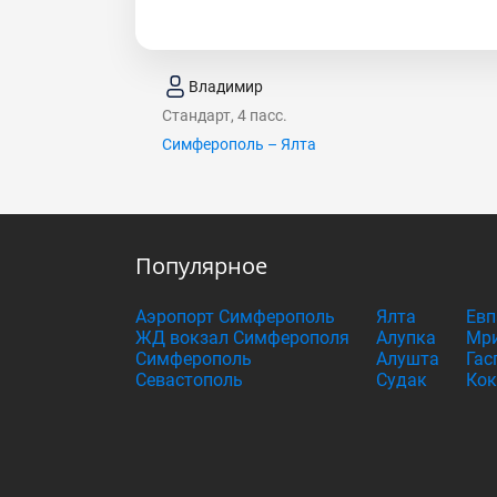
Владимир
Стандарт, 4 пасс.
Симферополь – Ялта
Популярное
Аэропорт Симферополь
Ялта
Евп
ЖД вокзал Симферополя
Алупка
Мри
Симферополь
Алушта
Гас
Севастополь
Судак
Кок