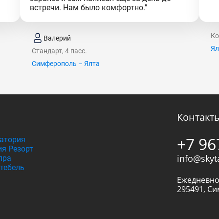
встречи. Нам было комфортно."
Ко
Валерий
Ял
Стандарт, 4 пасс.
Симферополь – Ялта
Контакт
+7 96
атория
я Резорт
info@skyt
пра
тебель
Ежедневно
295491
,
Си