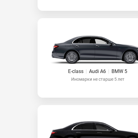
E-class
|
Audi A6
|
BMW 5
Иномарки не старше 5 лет