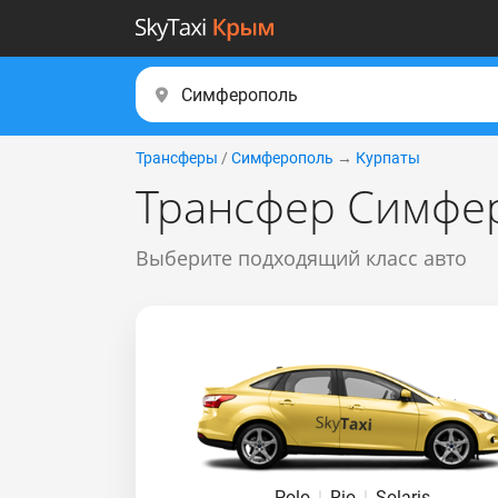
Трансферы
/
Симферополь
→
Курпаты
Трансфер Симфер
Выберите подходящий класс авто
Polo
|
Rio
|
Solaris