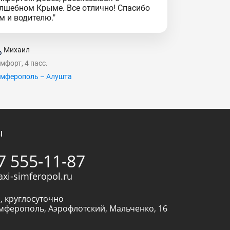
лшебном Крыме. Все отлично! Спасибо
м и водителю."
Михаил
мфорт, 4 пасс.
мферополь – Алушта
ы
7 555-11-87
axi-simferopol.ru
, круглосуточно
мферополь
,
Аэрофлотский, Мальченко, 16