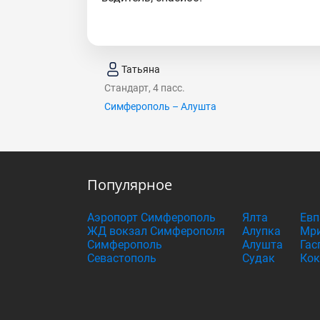
Татьяна
Стандарт, 4 пасс.
Симферополь – Алушта
Популярное
Аэропорт Симферополь
Ялта
Евп
ЖД вокзал Симферополя
Алупка
Мри
Симферополь
Алушта
Гас
Севастополь
Судак
Кок