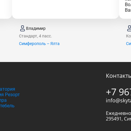
Во
Ва
Владимир
Стандарт, 4 пасс.
Ко
Симферополь – Ялта
Си
Контакт
+7 96
атория
я Резорт
info@skyt
пра
тебель
Ежедневно
295491
,
Си