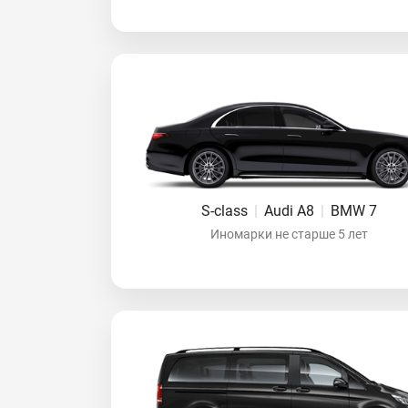
S-class
|
Audi A8
|
BMW 7
Иномарки не старше 5 лет