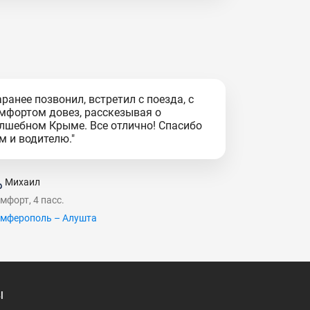
аранее позвонил, встретил с поезда, с
мфортом довез, расскезывая о
лшебном Крыме. Все отлично! Спасибо
м и водителю."
Михаил
мфорт, 4 пасс.
мферополь – Алушта
ы