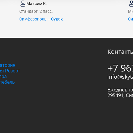
Максим К.
Стандарт, 2 пасс.
Ми
Симферополь – Судак
Си
Контакт
+7 96
атория
я Резорт
info@skyt
пра
тебель
Ежедневно
295491
,
Си