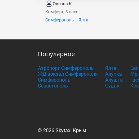
Оксана К.
Комфорт, 3 пасс.
Симферополь – Ялта
Популярное
Аэропорт Симферополь
Ялта
Евп
ЖД вокзал Симферополя
Алупка
Мри
Симферополь
Алушта
Гас
Севастополь
Судак
Кок
© 2026 Skytaxi Крым