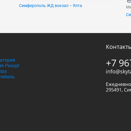
Симферополь ЖД вокзал – Ялта
Ми
Си
Контакт
+7 96
атория
я Резорт
info@skyt
пра
тебель
Ежедневно
295491
,
Си