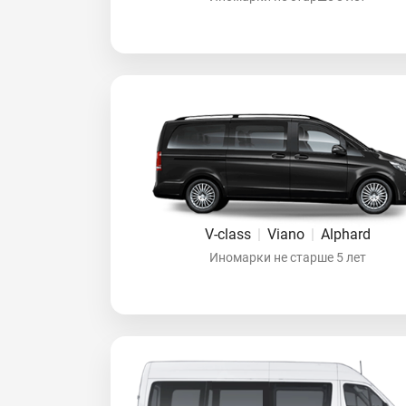
V-class
|
Viano
|
Alphard
Иномарки не старше 5 лет