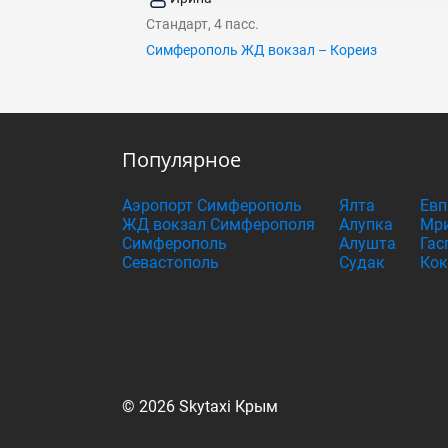
Стандарт, 4 пасс.
Симферополь ЖД вокзал – Кореиз
Популярное
Аэропорт Симферополь
Ялта
Евп
ЖД вокзал Симферополя
Алупка
Мри
Симферополь
Алушта
Гас
Севастополь
Судак
Кок
© 2026 Skytaxi Крым