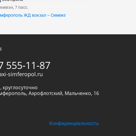
нивэн, 7 пасс.
мферополь ЖД вокзал – Симеиз
ы
7 555-11-87
axi-simferopol.ru
, круглосуточно
мферополь
,
Аэрофлотский, Мальченко, 16
Конфиденциальность