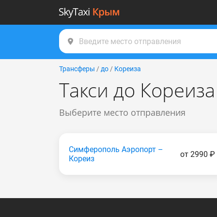
Трансферы
/
до
/
Кореиза
Такси до Кореиза
Выберите место отправления
Симферополь Аэропорт –
от 2990 ₽
Кореиз