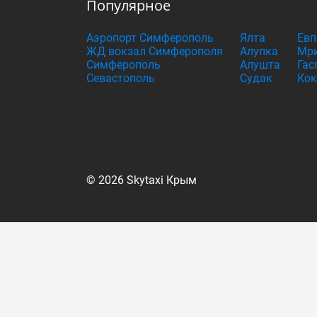
Популярное
Аэропорт Симферополь
Ялта
Евп
ЖД вокзал Симферополя
Алупка
Мри
Симферополь
Алушта
Гас
Севастополь
Судак
Кок
© 2026 Skytaxi Крым