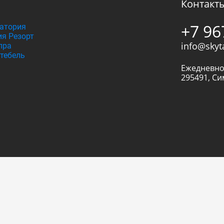
Контакт
+7 96
атория
я Резорт
info@skyt
пра
тебель
Ежедневно
295491
,
Си