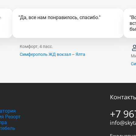
е
"Да, все нам понравилось, спасибо."
"В
вс
бы
Комфорт, 4 пасс.
Симферополь ЖД вокзал – Ялта
Ми
Си
Контакт
+7 96
атория
я Резорт
info@skyt
пра
тебель