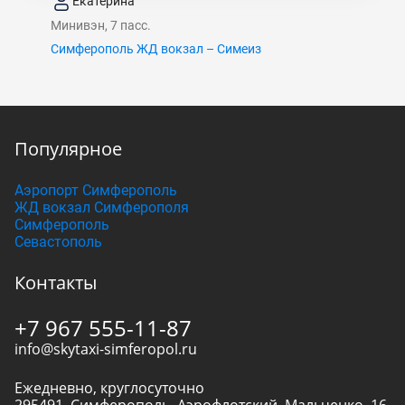
Екатерина
Минивэн, 7 пасс.
Симферополь ЖД вокзал – Симеиз
Популярное
Аэропорт Симферополь
ЖД вокзал Симферополя
Симферополь
Севастополь
Контакты
+7 967 555-11-87
info@skytaxi-simferopol.ru
Ежедневно, круглосуточно
295491
,
Симферополь
,
Аэрофлотский, Мальченко, 16