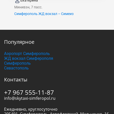
Екатерина
Минивэн, 7 пасс.
Симферополь ЖД вокзал – Симеиз
Популярное
Аэропорт Симферополь
ЖД вокзал Симферополя
Симферополь
Севастополь
Контакты
+7 967 555-11-87
info@skytaxi-simferopol.ru
Ежедневно, круглосуточно
295491
,
Симферополь
,
Аэрофлотский, Мальченко, 16