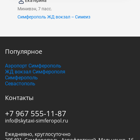
Екатерина
Минивэн, 7 пасс.
Симферополь ЖД вокзал – Симеиз
Популярное
Аэропорт Симферополь
ЖД вокзал Симферополя
Симферополь
Севастополь
Контакты
+7 967 555-11-87
info@skytaxi-simferopol.ru
Ежедневно, круглосуточно
295491
,
Симферополь
,
Аэрофлотский, Мальченко, 16