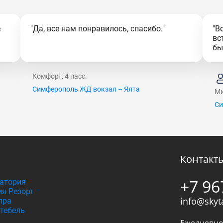
е
"Да, все нам понравилось, спасибо."
"В
вс
бы
Комфорт, 4 пасс.
Симферополь ЖД вокзал – Ялта
Ми
Си
Контакт
+7 96
атория
я Резорт
info@skyt
пра
тебель