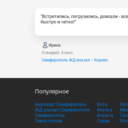
"Встретились, погрузились, доехали - вс
быстро и четко!"
Ирина
Стандарт, 4 пасс.
Симферополь ЖД вокзал – Кореиз
Популярное
Аэропорт Симферополь
Ялта
Евп
ЖД вокзал Симферополя
Алупка
Мри
Симферополь
Алушта
Гас
Севастополь
Судак
Кок