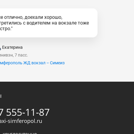
се отлично, доехали хорошо,
третились с водителем на вокзале тоже
стро."
Екатерина
нивэн, 7 пасс.
мферополь ЖД вокзал – Симеиз
ы
7 555-11-87
axi-simferopol.ru