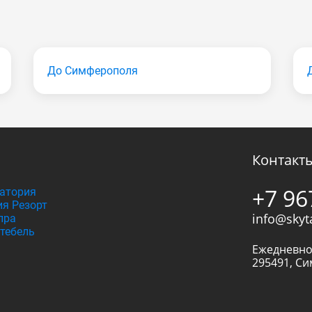
До Симферополя
Контакт
+7 96
атория
я Резорт
info@skyt
пра
тебель
Ежедневно
295491
,
Си