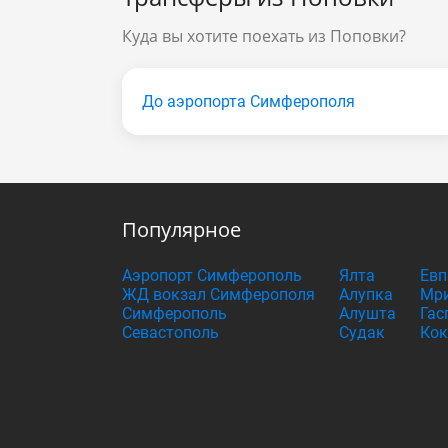
Куда вы хотите поехать из Поповки?
До аэропорта Симферополя
Популярное
Аэропорт Симферополь
Ялта
Евп
ЖД вокзал Симферополя
Алупка
Мри
Симферополь
Алушта
Гас
Севастополь
Судак
Кок