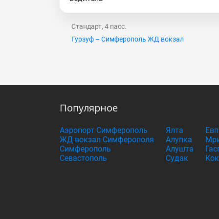
Стандарт, 4 пасс.
Гурзуф – Симферополь ЖД вокзал
Популярное
Аэропорт Симферополь
Ялта
Евп
ЖД вокзал Симферополя
Алупка
Мри
Симферополь
Алушта
Гас
Севастополь
Судак
Кок