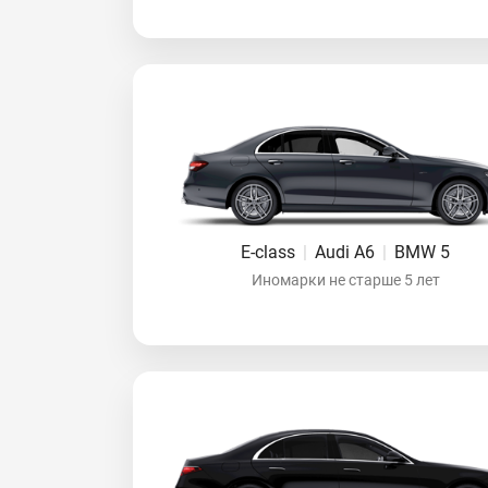
E-class
|
Audi A6
|
BMW 5
Иномарки не старше 5 лет