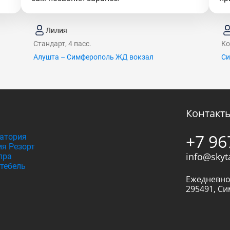
Лилия
Стандарт, 4 пасс.
Ко
Алушта – Симферополь ЖД вокзал
Си
Контакт
+7 96
атория
я Резорт
info@skyt
пра
тебель
Ежедневно
295491
,
Си