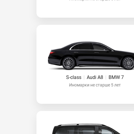
S-class
|
Audi A8
|
BMW 7
Иномарки не старше 5 лет