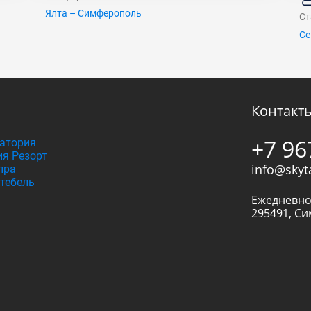
Ялта – Симферополь
Ст
Се
Контакт
+7 96
атория
я Резорт
info@skyt
пра
тебель
Ежедневно
295491
,
Си