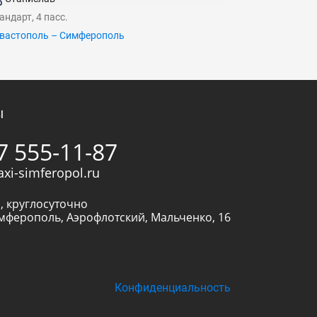
андарт, 4 пасс.
вастополь – Симферополь
ы
7 555-11-87
axi-simferopol.ru
, круглосуточно
мферополь
,
Аэрофлотский, Мальченко, 16
Конфиденциальность