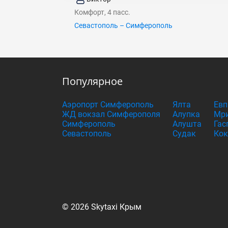
Комфорт, 4 пасс.
Севастополь – Симферополь
Популярное
Аэропорт Симферополь
Ялта
Евп
ЖД вокзал Симферополя
Алупка
Мри
Симферополь
Алушта
Гас
Севастополь
Судак
Кок
© 2026 Skytaxi Крым